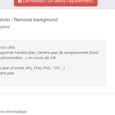
Demandez un devis rapidement
 photo / Removal background
aytime
mon offre.
pprimer l'arrière-plan, l'arrière-plan de remplacement (fond
n personnalisé, ...) en moins de 24h
e-plan (Format: JPG, PNG, PSD, TIFF ...)
ière-plan
ème informatique