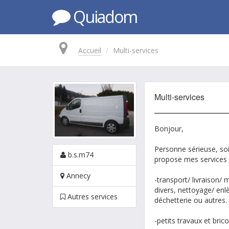
Quiadom
Accueil
Multi-services
Multi-services
Bonjour,
Personne sérieuse, so
b.s.m74
propose mes services 
Annecy
-transport/ livraison/
divers, nettoyage/ en
Autres services
déchetterie ou autres.
-petits travaux et brico