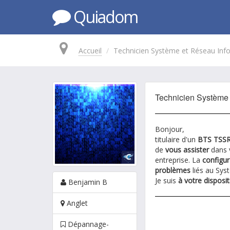
Quiadom
Accueil
Technicien Système et Réseau Inf
Technicien Système 
Bonjour,
titulaire d'un
BTS TSS
de
vous assister
dans 
entreprise. La
configu
problèmes
liés au Sys
Je suis
à votre disposit
Benjamin B
Anglet
Dépannage-