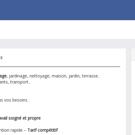
ux
lage
, jardinage, nettoyage, maison, jardin, terrasse..
nts, transport..
s vos besoins .
avail soigné et propre
ention rapide –
Tarif compétitif